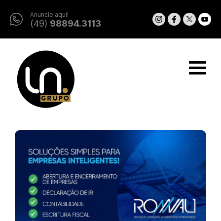
Anuncie aqui!
(49)
98894.3113