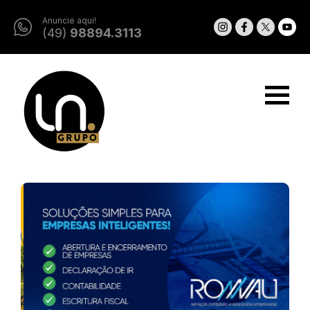
Anuncie aqui!
(49)
98894.3113