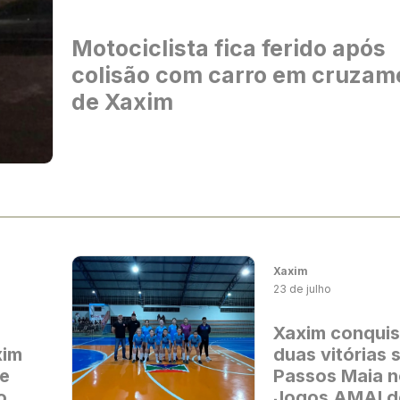
Motociclista fica ferido após
colisão com carro em cruzam
de Xaxim
Xaxim
23 de julho
Xaxim conquis
xim
duas vitórias 
de
Passos Maia 
o
Jogos AMAI d