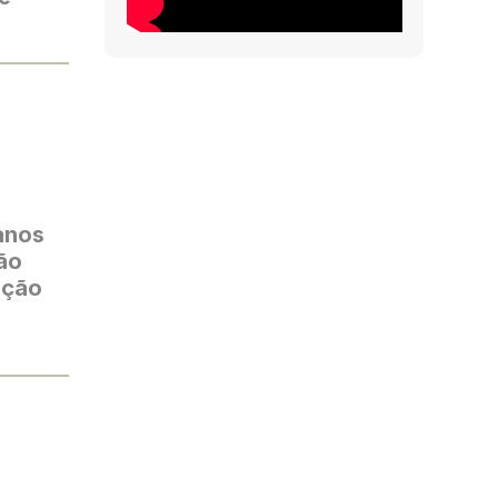
anos
ão
ação