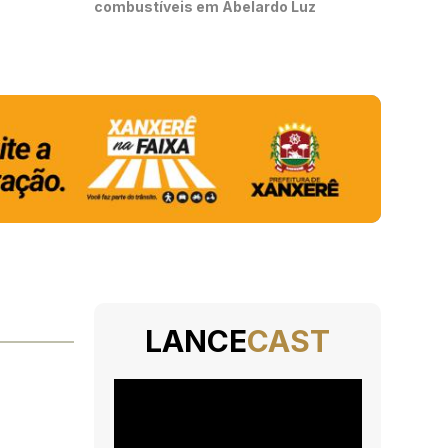
combustíveis em Abelardo Luz
LANCE
CAST