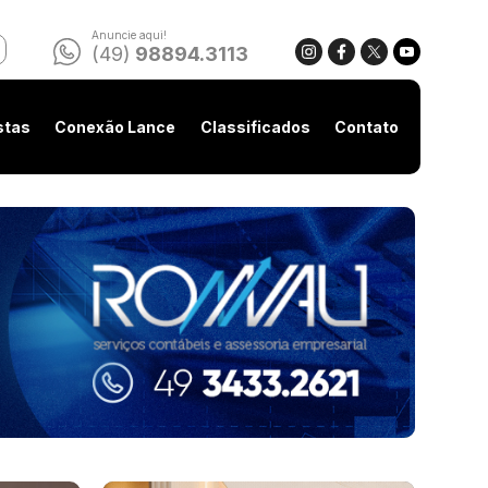
Anuncie aqui!
(49)
98894.3113
stas
Conexão Lance
Classificados
Contato