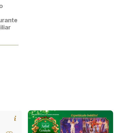
o
urante
liar