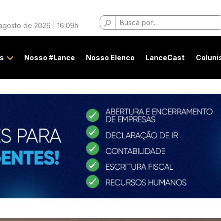
Buscar
 agosto de 2026 | 16:09h
por:
s
Nosso #Lance
Nosso Elenco
LanceCast
Coluni