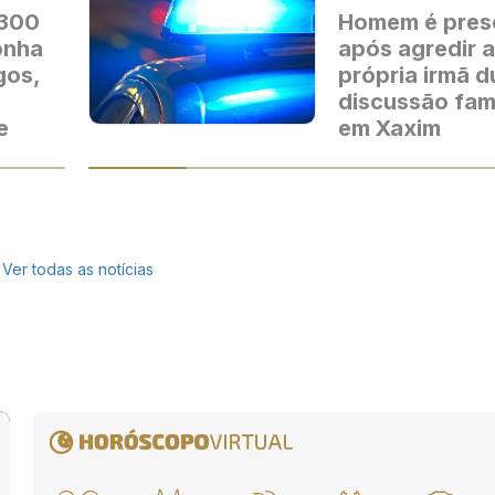
 300
Homem é pres
onha
após agredir a
gos,
própria irmã d
discussão fami
e
em Xaxim
Ver todas as notícias