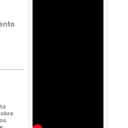
ento
ta
sobre
nos
e