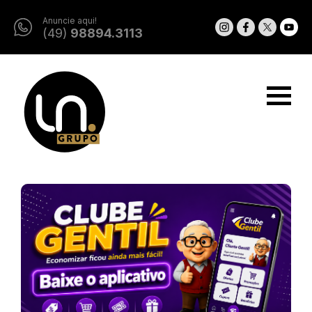
Anuncie aqui!
(49)
98894.3113