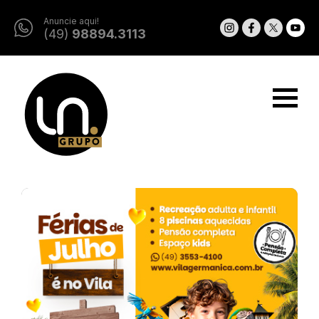
Anuncie aqui!
(49)
98894.3113