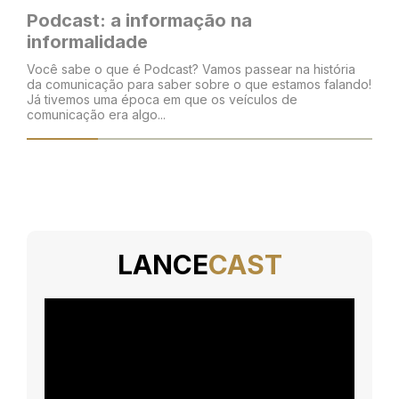
Podcast: a informação na
informalidade
Você sabe o que é Podcast? Vamos passear na história
da comunicação para saber sobre o que estamos falando!
Já tivemos uma época em que os veículos de
comunicação era algo...
LANCE
CAST