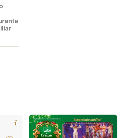
o
urante
liar