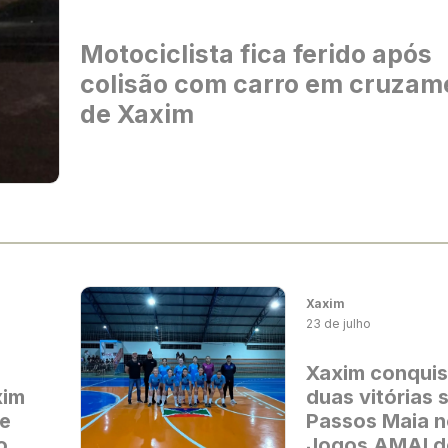
Motociclista fica ferido após
colisão com carro em cruzam
de Xaxim
Xaxim
23 de julho
Xaxim conquis
xim
duas vitórias 
de
Passos Maia 
o
Jogos AMAI d