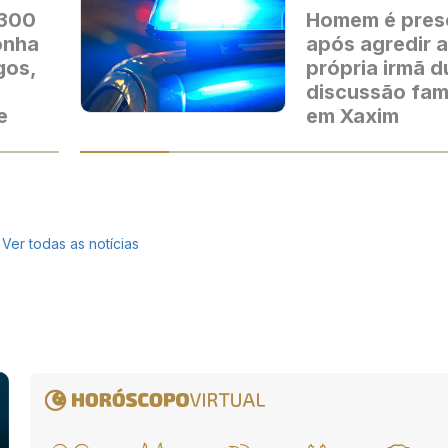
 300
Homem é pres
onha
após agredir a
gos,
própria irmã d
discussão fami
e
em Xaxim
Ver todas as notícias