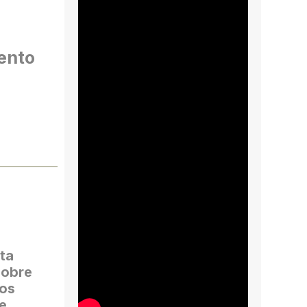
ento
ta
sobre
nos
e