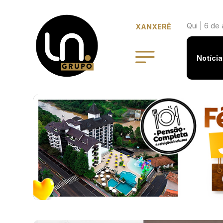
Qui | 6 de
XANXERÊ
Notícia