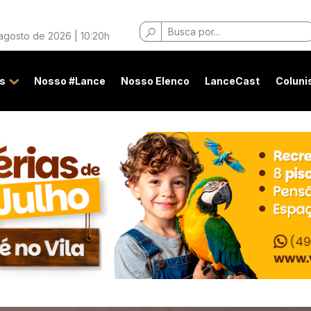
Buscar
 agosto de 2026 | 10:20h
por:
s
Nosso #Lance
Nosso Elenco
LanceCast
Coluni