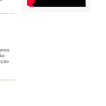
anos
ão
ação