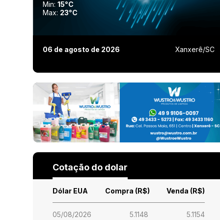
Min:
15°C
Max:
23°C
06 de agosto de 2026
Xanxerê/SC
Cotação do dolar
Dólar EUA
Compra (R$)
Venda (R$)
05/08/2026
5.1148
5.1154