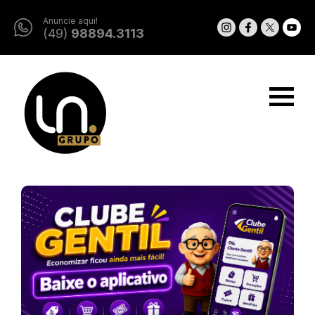
Anuncie aqui!
(49)
98894.3113