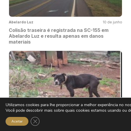
Abelardo Luz
10 de junho
Colisão traseira é registrada na SC-155 em
Abelardo Luz e resulta apenas em danos
materiais
Utilizamos cookies para lhe proporcionar a melhor experiência no noss
Bom Jesus
10 de julho
Você pode descobrir mais sobre quais cookies estamos usando ou de
Mulher é presa em flagrante por maus-tratos a
Close GDPR Cookie Banner
Aceitar
pitbull em Bom Jesus