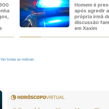
 300
Homem é pres
onha
após agredir a
gos,
própria irmã d
discussão fami
e
em Xaxim
Ver todas as notícias