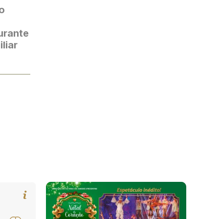
o
urante
liar