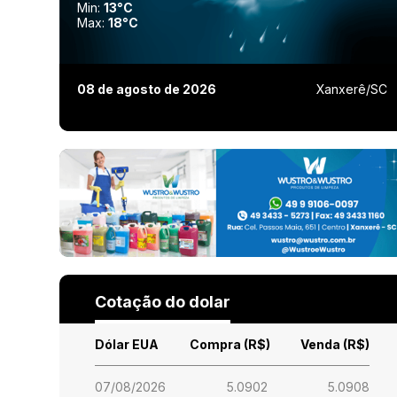
Min:
13°C
Max:
18°C
08 de agosto de 2026
Xanxerê/SC
Cotação do dolar
Dólar EUA
Compra (R$)
Venda (R$)
07/08/2026
5.0902
5.0908