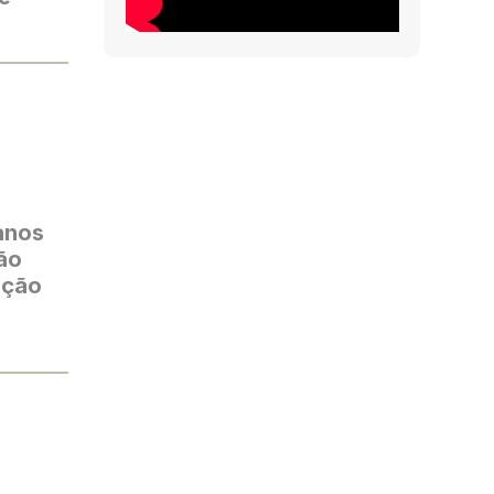
anos
ão
ação