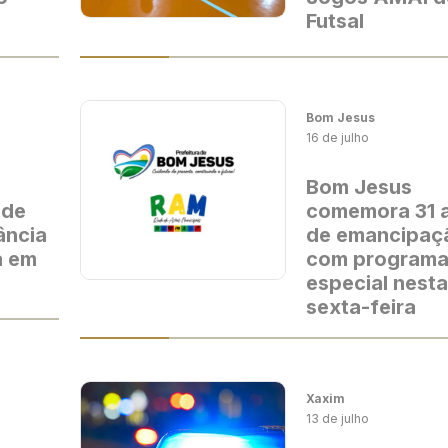
Futsal
Bom Jesus
16 de julho
Bom Jesus
 de
comemora 31 
ância
de emancipaç
a em
com program
especial nesta
sexta-feira
Xaxim
13 de julho