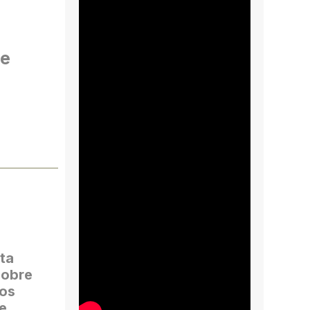
de
ta
sobre
nos
e