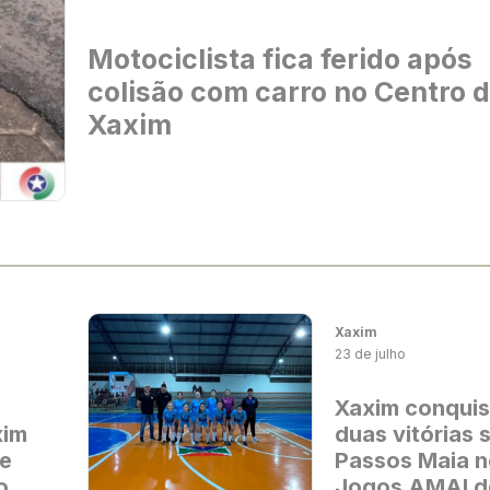
Motociclista fica ferido após
colisão com carro no Centro 
Xaxim
Xaxim
23 de julho
Xaxim conquis
xim
duas vitórias 
de
Passos Maia 
o
Jogos AMAI d