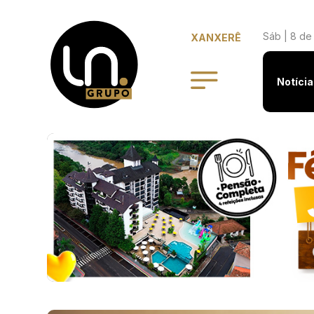
Sáb | 8 de
XANXERÊ
Notícia