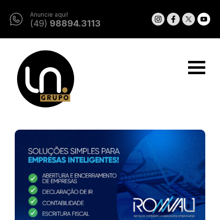
Anuncie aqui!
(49)
98894.3113