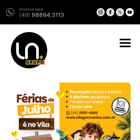
Anuncie aqui!
(49)
98894.3113