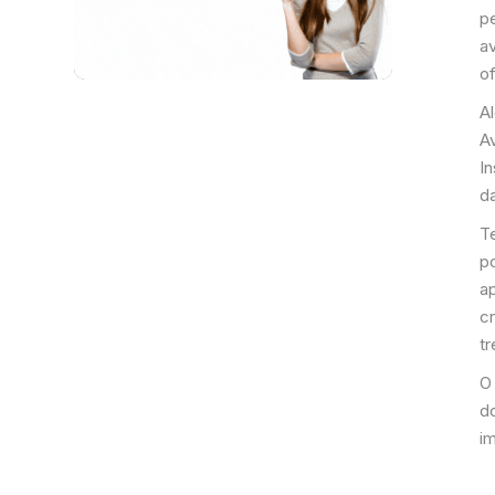
p
av
of
A
Av
I
da
T
p
ap
c
tr
O
d
i