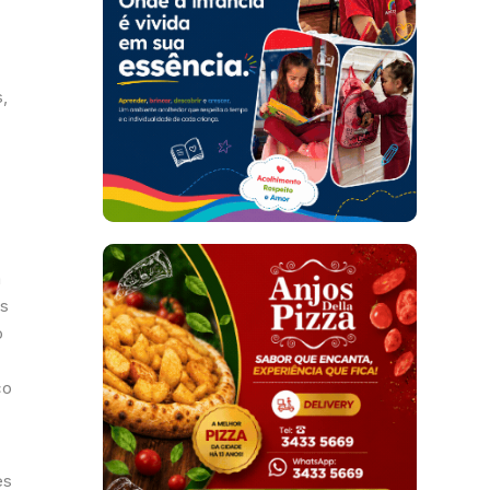
,
m
os
o
co
es