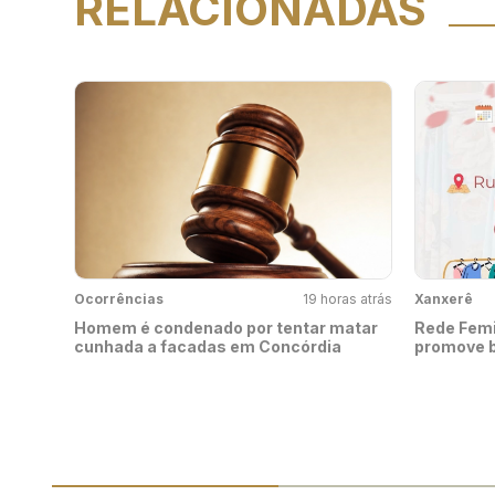
RELACIONADAS
Ocorrências
19 horas atrás
Xanxerê
Homem é condenado por tentar matar
Rede Femi
cunhada a facadas em Concórdia
promove b