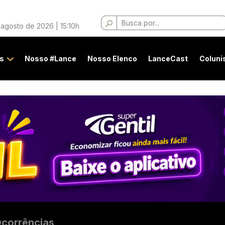
Buscar
 agosto de 2026 | 15:10h
por:
s
Nosso #Lance
Nosso Elenco
LanceCast
Coluni
corrências