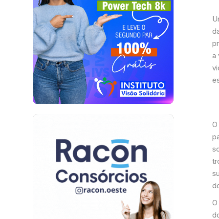
U
da
p
a 
v
e
O 
p
s
t
s
d
O
d