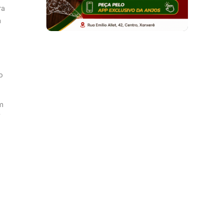
ra
a
o
m
F