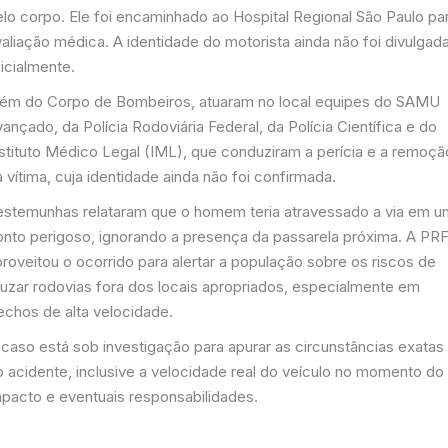
elo corpo. Ele foi encaminhado ao Hospital Regional São Paulo pa
aliação médica. A identidade do motorista ainda não foi divulgad
icialmente.
lém do Corpo de Bombeiros, atuaram no local equipes do SAMU
ançado, da Polícia Rodoviária Federal, da Polícia Científica e do
nstituto Médico Legal (IML), que conduziram a perícia e a remoçã
 vítima, cuja identidade ainda não foi confirmada.
estemunhas relataram que o homem teria atravessado a via em u
onto perigoso, ignorando a presença da passarela próxima. A PR
roveitou o ocorrido para alertar a população sobre os riscos de
ruzar rodovias fora dos locais apropriados, especialmente em
echos de alta velocidade.
 caso está sob investigação para apurar as circunstâncias exatas
o acidente, inclusive a velocidade real do veículo no momento do
mpacto e eventuais responsabilidades.