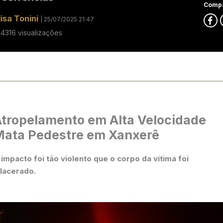
Compa
lisa Tonini
| 25/07/2025 21:47
14316 visualizações
tropelamento em Alta Velocidade
ata Pedestre em Xanxerê
 impacto foi tão violento que o corpo da vítima foi
ilacerado.