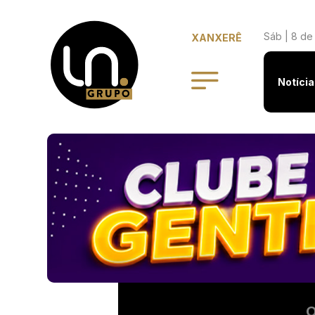
Sáb | 8 de
XANXERÊ
Notícia
O