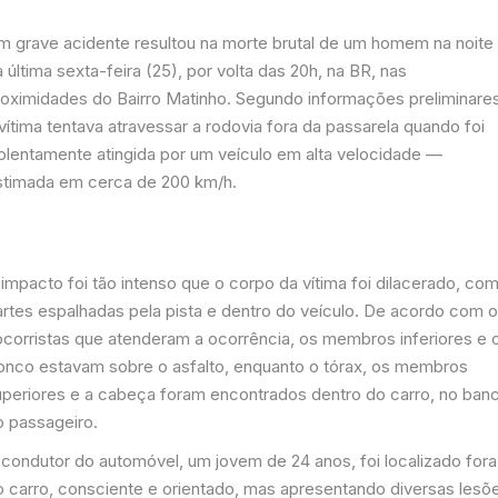
m grave acidente resultou na morte brutal de um homem na noite
 última sexta-feira (25), por volta das 20h, na BR, nas
roximidades do Bairro Matinho. Segundo informações preliminares
vítima tentava atravessar a rodovia fora da passarela quando foi
iolentamente atingida por um veículo em alta velocidade —
stimada em cerca de 200 km/h.
impacto foi tão intenso que o corpo da vítima foi dilacerado, co
artes espalhadas pela pista e dentro do veículo. De acordo com 
ocorristas que atenderam a ocorrência, os membros inferiores e 
ronco estavam sobre o asfalto, enquanto o tórax, os membros
uperiores e a cabeça foram encontrados dentro do carro, no ban
o passageiro.
 condutor do automóvel, um jovem de 24 anos, foi localizado fora
o carro, consciente e orientado, mas apresentando diversas lesõ