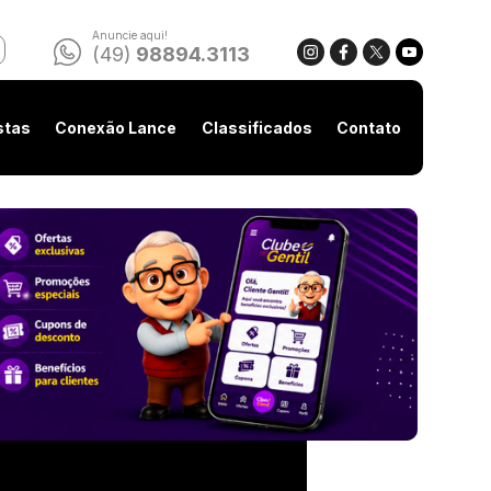
Anuncie aqui!
(49)
98894.3113
stas
Conexão Lance
Classificados
Contato