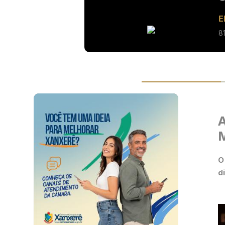
E
8
A
M
O
d