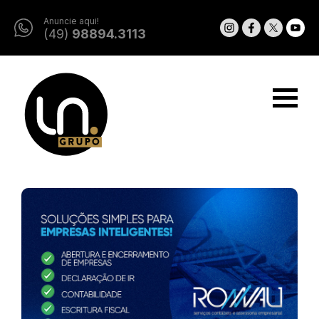
Anuncie aqui!
(49)
98894.3113