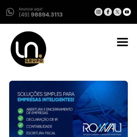
Anuncie aqui!
(49)
98894.3113