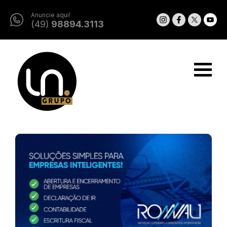
Anuncie aqui!
(49)
98894.3113