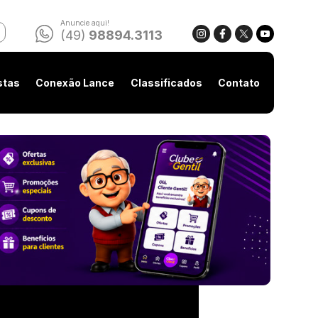
Anuncie aqui!
(49)
98894.3113
stas
Conexão Lance
Classificados
Contato