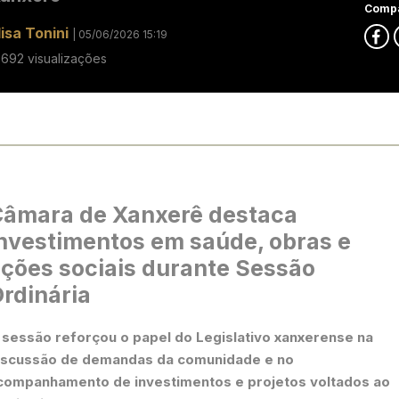
Compa
lisa Tonini
| 05/06/2026 15:19
9692 visualizações
âmara de Xanxerê destaca
nvestimentos em saúde, obras e
ções sociais durante Sessão
rdinária
 sessão reforçou o papel do Legislativo xanxerense na
iscussão de demandas da comunidade e no
companhamento de investimentos e projetos voltados ao