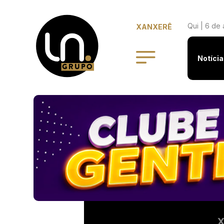
Qui | 6 de
XANXERÊ
Notícia
X