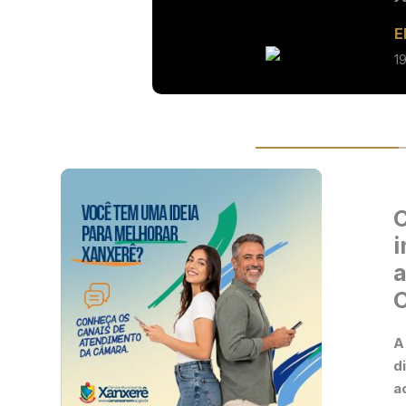
E
1
C
i
a
O
A
d
a