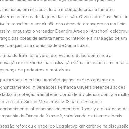
s melhorias em infraestrutura e mobilidade urbana também
stiveram entre os destaques da sessão. O vereador Davi Pinto de
liveira ressaltou a conclusão das obras de drenagem na rua Enio
assim, enquanto o vereador Eleandro Arsego (Arschon) celebrou
vanço das obras de asfaltamento no interior e a instalação de um
ovo parquinho na comunidade de Santa Luzia.
a área do trânsito, o vereador Evandro Saibo confirmou a
provação de melhorias na sinalização viária, buscando aumentar a
egurança de pedestres e motoristas.
 pauta social e cultural também ganhou espaço durante os
ronunciamentos. A vereadora Fernanda Oliveira defendeu ações
ltadas à proteção animal e ao combate à violência contra a mulhe
á o vereador Sidinei Mesnerovicz (Sidão) destacou o
econhecimento internacional da escritora Rossaly e o sucesso da
ompanhia de Dança de Xanxerê, valorizando os talentos locais.
 sessão reforçou o papel do Legislativo xanxerense na discussão