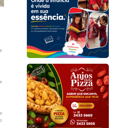
a
a
a
i
mo
o