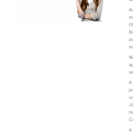
A
e
O
B
a
n
N
a
s
A
p
vo
J
r
C
A