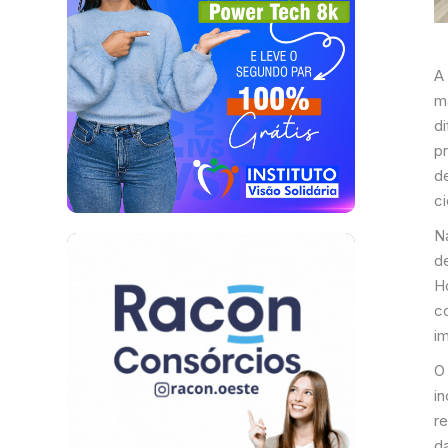
A
m
d
p
d
c
N
d
Ho
c
i
O
i
r
d