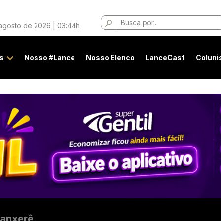
Buscar
 agosto de 2026 | 03:44h
por:
s
Nosso #Lance
Nosso Elenco
LanceCast
Coluni
anxerê