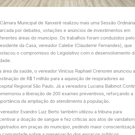
 Câmara Municipal de Xanxerê realizou mais uma Sessão Ordinári
arcada por debates, votações e anúncios de investimentos em
iferentes áreas do município. Os trabalhos foram conduzidos pelo
residente da Casa, vereador Calebe (Claudemir Fernandes), que
estacou o compromisso do Legislativo com o desenvolvimento d
idade.
a área da saúde, o vereador Vinícius Raphael Crenonini anunciou 
estinação de R$ 1 milhão para a aquisição de respiradores ao
spital Regional São Paulo. Já a vereadora Luciana Balbinot Contin
omemorou a liberação de 200 exames preventivos, reforçando a
mportância da ampliação do atendimento à população.
 vereador Evandro Luiz Berto também utilizou a tribuna para
ncentivar a doação de sangue e fez críticas aos atos de vandalis
egistrados em praças do município, pedindo maior conscientizaçã
a comunidade sobre a preservação dos espaços públicos.