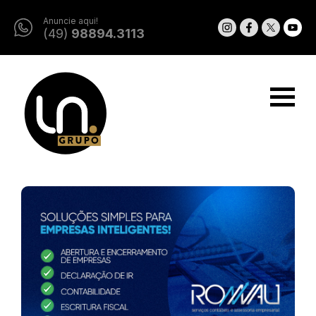
Anuncie aqui!
(49)
98894.3113