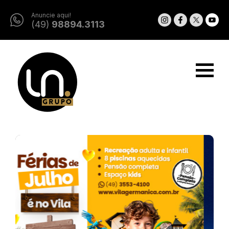
Anuncie aqui!
(49)
98894.3113