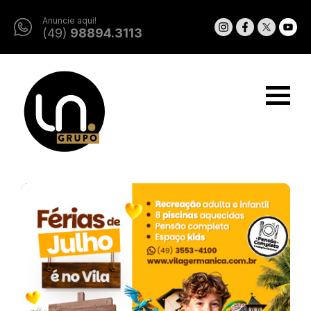
Anuncie aqui!
(49)
98894.3113