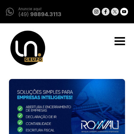
Anuncie aqui!
(49)
98894.3113