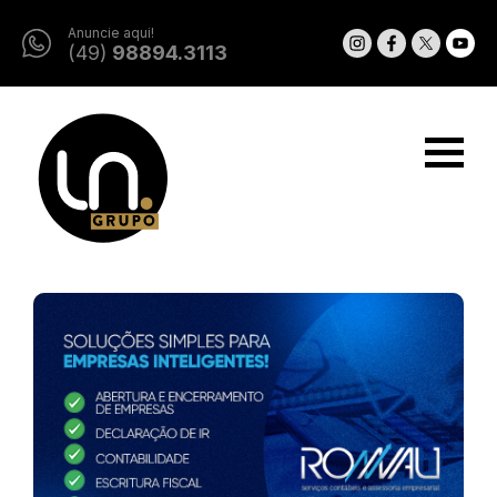
Anuncie aqui!
(49)
98894.3113