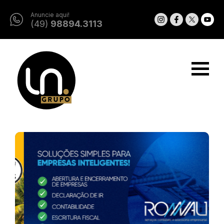
Anuncie aqui!
(49)
98894.3113