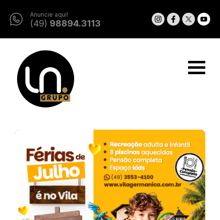
Anuncie aqui!
(49)
98894.3113