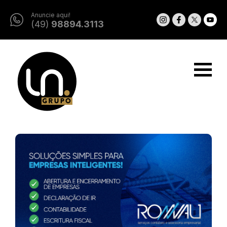
Anuncie aqui!
(49)
98894.3113