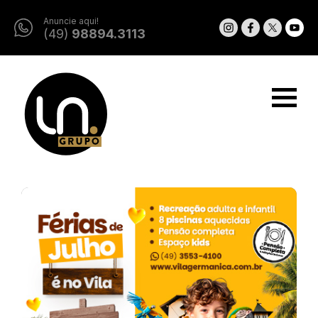
Anuncie aqui!
(49)
98894.3113