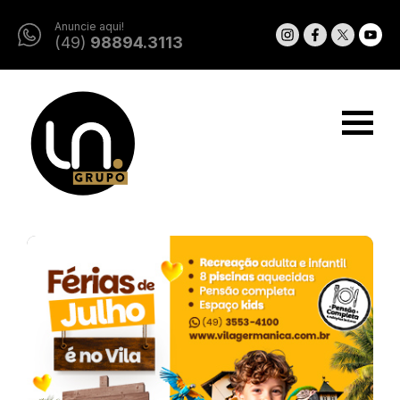
Anuncie aqui!
(49)
98894.3113