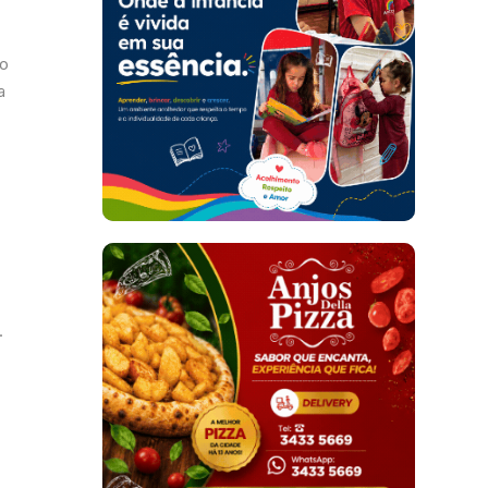
ão
a
o
.