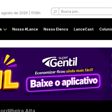
Buscar
 agosto de 2026 | 11:58h
por:
s
Nosso #Lance
Nosso Elenco
LanceCast
Coluni
ordilheira Alta