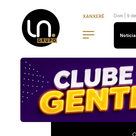
Dom | 9 de
XANXERÊ
Notícia
C