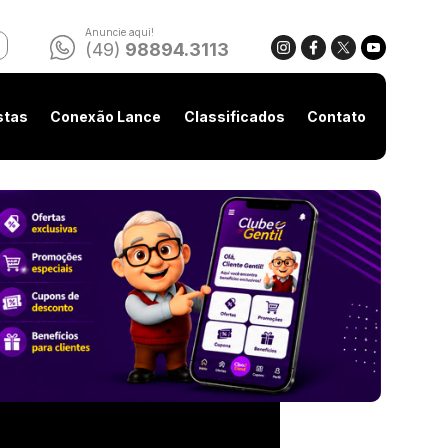
Anuncie aqui!
(49)
98894.3113
stas
Conexão Lance
Classificados
Contato