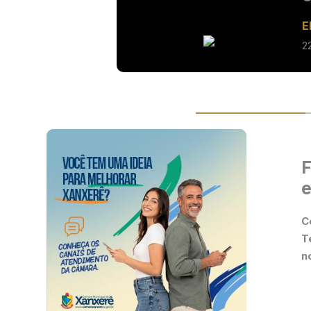
E
2
F
e
C
T
n