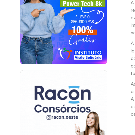
A 
re
e
in
n
A
l
c
c
f
As
d
A
c
c