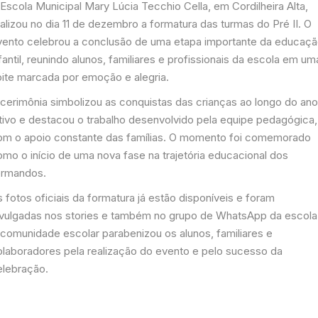
Escola Municipal Mary Lúcia Tecchio Cella, em Cordilheira Alta,
alizou no dia 11 de dezembro a formatura das turmas do Pré II. O
vento celebrou a conclusão de uma etapa importante da educaç
fantil, reunindo alunos, familiares e profissionais da escola em um
oite marcada por emoção e alegria.
 cerimônia simbolizou as conquistas das crianças ao longo do an
etivo e destacou o trabalho desenvolvido pela equipe pedagógica,
om o apoio constante das famílias. O momento foi comemorado
omo o início de uma nova fase na trajetória educacional dos
ormandos.
 fotos oficiais da formatura já estão disponíveis e foram
ivulgadas nos stories e também no grupo de WhatsApp da escola
 comunidade escolar parabenizou os alunos, familiares e
olaboradores pela realização do evento e pelo sucesso da
elebração.