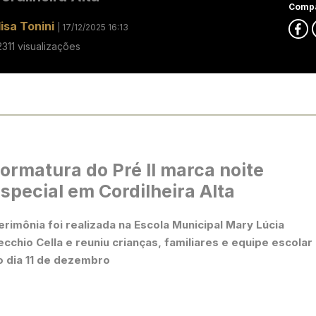
Compa
lisa Tonini
| 17/12/2025 16:13
2311 visualizações
ormatura do Pré II marca noite
special em Cordilheira Alta
erimônia foi realizada na Escola Municipal Mary Lúcia
ecchio Cella e reuniu crianças, familiares e equipe escolar
o dia 11 de dezembro