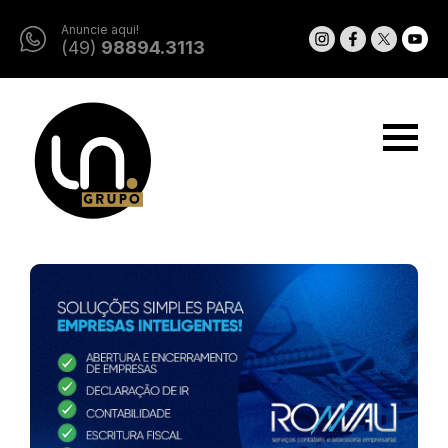
Anuncie aqui!
(49)
98894.3113