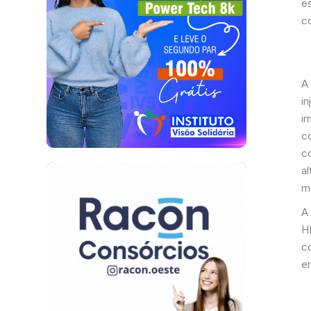
es
c
A 
i
i
c
co
a
m
A
H
c
e