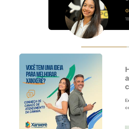
G
1
H
a
c
E
c