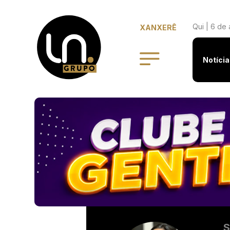
Qui | 6 de
XANXERÊ
Notícia
S