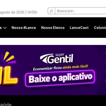
Buscar
 agosto de 2026 | 14:05h
por:
s
Nosso #Lance
Nosso Elenco
LanceCast
Coluni
aúde