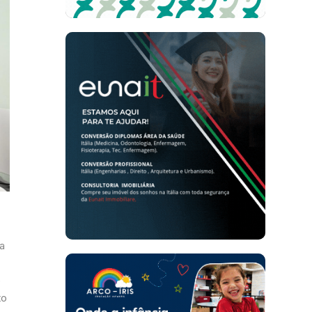
a
e
to