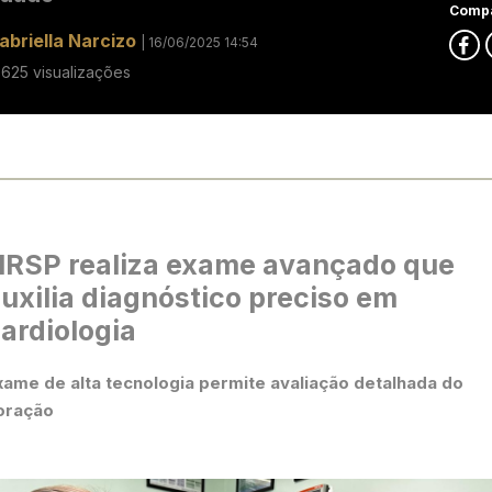
Compa
abriella Narcizo
| 16/06/2025 14:54
8625 visualizações
RSP realiza exame avançado que
uxilia diagnóstico preciso em
ardiologia
xame de alta tecnologia permite avaliação detalhada do
oração