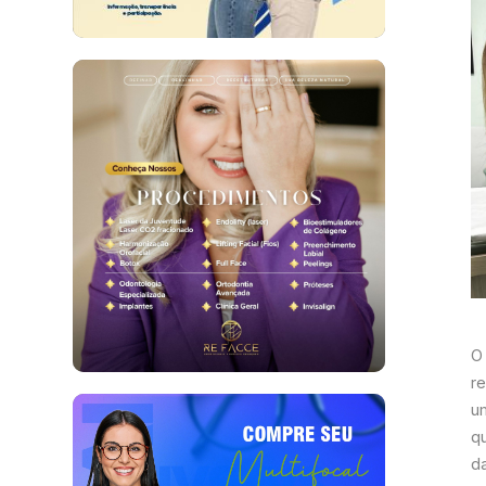
O
r
u
q
d