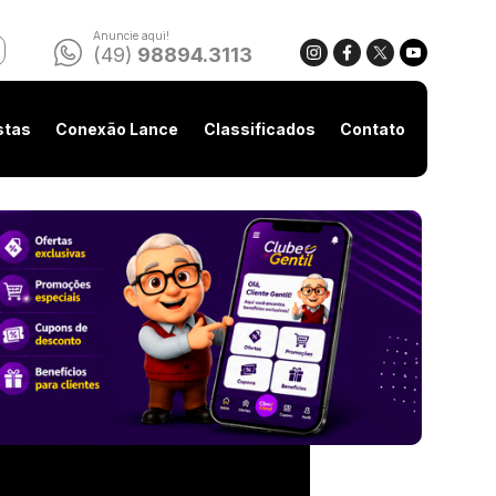
Anuncie aqui!
(49)
98894.3113
stas
Conexão Lance
Classificados
Contato