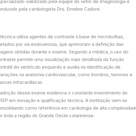
pecializado viabilizado pela equipe do setor de Imaginologia e
onduzido pela cardiologista Dra. Emeline Cadore.
técnica utiliza agentes de contraste à base de microbolhas,
njetados por via endovenosa, que aprimoram a definição das
magens obtidas durante o exame. Segundo a médica, o uso do
ontraste permite uma visualização mais detalhada da função
ntrátil do ventrículo esquerdo e auxilia na identificação de
lterações na anatomia cardiovascular, como trombos, tumores e
assas intracardíacas.
 adoção desse exame evidencia o constante investimento do
RSP em inovação e qualificação técnica. A instituição vem se
onsolidando como referência em cardiologia de alta complexidad
m toda a região do Grande Oeste catarinense.