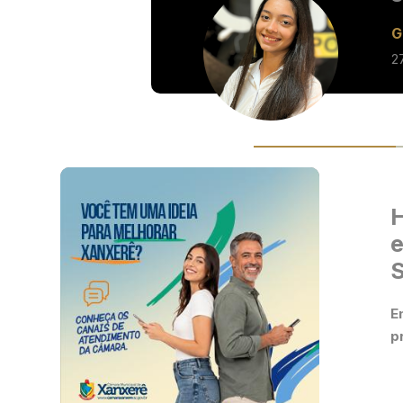
G
2
H
e
E
p