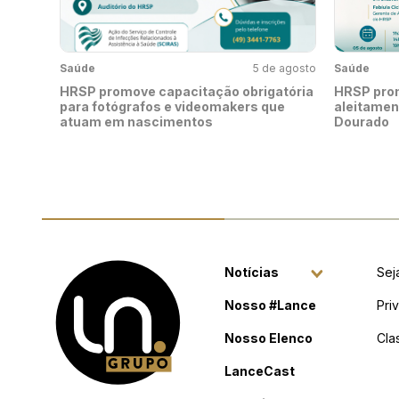
Saúde
5 de agosto
Saúde
HRSP promove capacitação obrigatória
HRSP pro
para fotógrafos e videomakers que
aleitamen
atuam em nascimentos
Dourado
Notícias
Sej
Nosso #Lance
Pri
Nosso Elenco
Cla
LanceCast