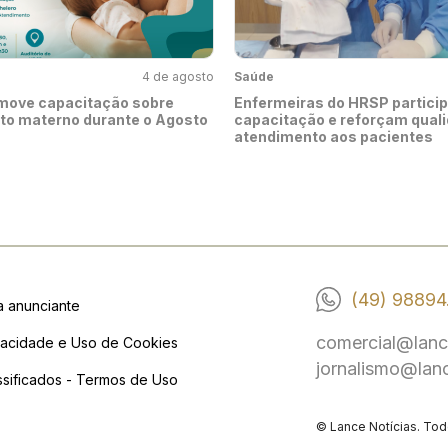
4 de agosto
Saúde
move capacitação sobre
Enfermeiras do HRSP partici
to materno durante o Agosto
capacitação e reforçam qual
atendimento aos pacientes
(49) 98894
a anunciante
comercial@lanc
vacidade e Uso de Cookies
jornalismo@lan
ssificados - Termos de Uso
© Lance Notícias. Tod