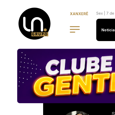
Sex | 7 de
XANXERÊ
Notícia
S