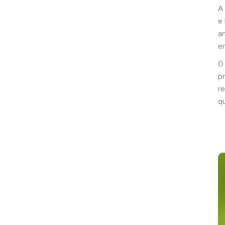
A
e
a
e
O
pr
r
q