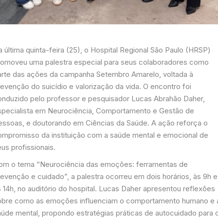
 última quinta-feira (25), o Hospital Regional São Paulo (HRSP)
romoveu uma palestra especial para seus colaboradores como
arte das ações da campanha Setembro Amarelo, voltada à
evenção do suicídio e valorização da vida. O encontro foi
onduzido pelo professor e pesquisador Lucas Abrahão Daher,
specialista em Neurociência, Comportamento e Gestão de
essoas, e doutorando em Ciências da Saúde. A ação reforça o
ompromisso da instituição com a saúde mental e emocional de
us profissionais.
om o tema “Neurociência das emoções: ferramentas de
revenção e cuidado”, a palestra ocorreu em dois horários, às 9h e
 14h, no auditório do hospital. Lucas Daher apresentou reflexões
obre como as emoções influenciam o comportamento humano e 
aúde mental, propondo estratégias práticas de autocuidado para 