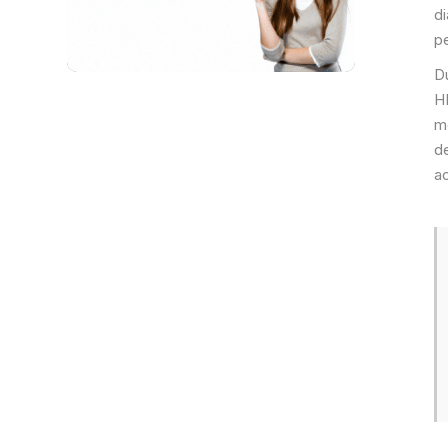
di
p
Du
H
m
d
ac