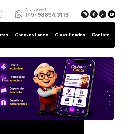
Anuncie aqui!
(49)
98894.3113
stas
Conexão Lance
Classificados
Contato