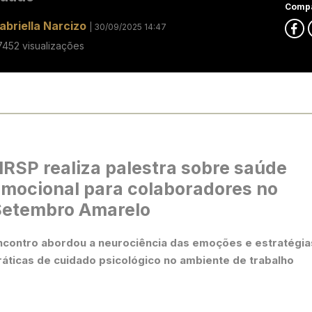
Compa
abriella Narcizo
| 30/09/2025 14:47
7452 visualizações
RSP realiza palestra sobre saúde
mocional para colaboradores no
Setembro Amarelo
ncontro abordou a neurociência das emoções e estratégia
ráticas de cuidado psicológico no ambiente de trabalho