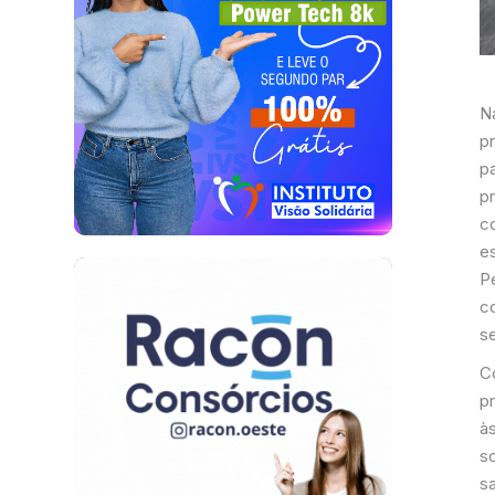
Na
p
p
pr
c
e
P
c
se
C
p
às
s
s