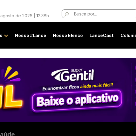
Buscar
 agosto de 2026 | 12:38h
por:
s
Nosso #Lance
Nosso Elenco
LanceCast
Coluni
aúde