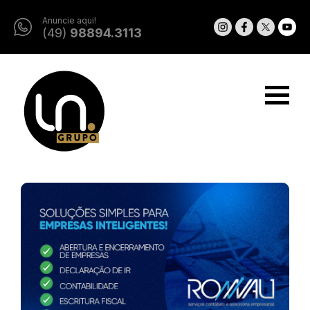
Anuncie aqui!
(49)
98894.3113