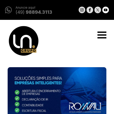
Anuncie aqui!
(49)
98894.3113