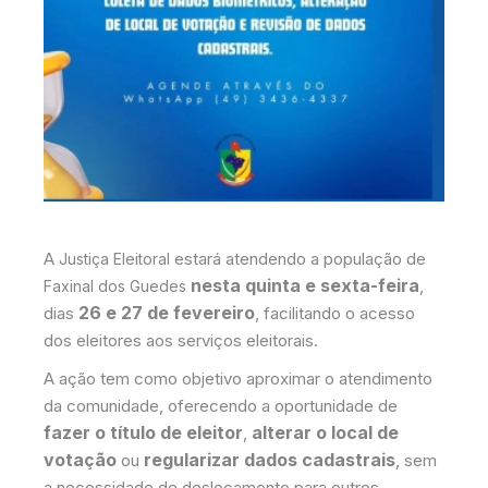
A
estará atendendo a população de
Justiça Eleitoral
nesta quinta e sexta-feira
,
Faxinal dos Guedes
26 e 27 de fevereiro
dias
, facilitando o acesso
dos eleitores aos serviços eleitorais.
A ação tem como objetivo aproximar o atendimento
da comunidade, oferecendo a oportunidade de
fazer o título de eleitor
alterar o local de
,
votação
regularizar dados cadastrais
ou
, sem
a necessidade de deslocamento para outros