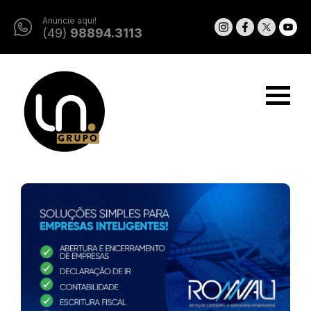
Anuncie aqui!
(49)
98894.3113