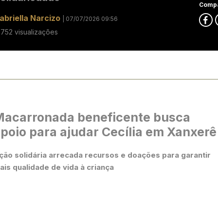
Compa
abriella Narcizo
| 07/07/2026 09:56
7752 visualizações
Macarronada beneficente busca
poio para ajudar Cecília em Xanxerê
ção solidária arrecada recursos e doações para garantir
ais qualidade de vida à criança