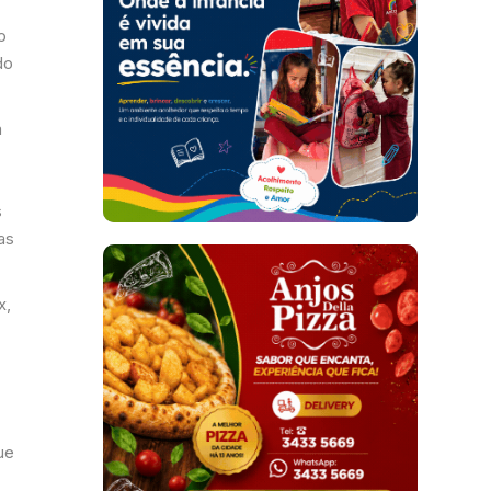
o
do
a
s
as
x,
ue