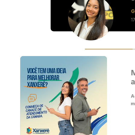
G
1
a
A
m