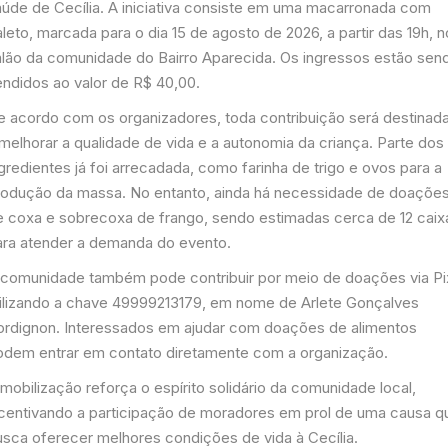
aúde de Cecília. A iniciativa consiste em uma macarronada com
leto, marcada para o dia 15 de agosto de 2026, a partir das 19h, n
alão da comunidade do Bairro Aparecida. Os ingressos estão sen
endidos ao valor de R$ 40,00.
e acordo com os organizadores, toda contribuição será destinad
melhorar a qualidade de vida e a autonomia da criança. Parte dos
gredientes já foi arrecadada, como farinha de trigo e ovos para a
rodução da massa. No entanto, ainda há necessidade de doaçõe
e coxa e sobrecoxa de frango, sendo estimadas cerca de 12 caix
ara atender a demanda do evento.
 comunidade também pode contribuir por meio de doações via Pi
tilizando a chave 49999213179, em nome de Arlete Gonçalves
ordignon. Interessados em ajudar com doações de alimentos
odem entrar em contato diretamente com a organização.
mobilização reforça o espírito solidário da comunidade local,
ncentivando a participação de moradores em prol de uma causa q
usca oferecer melhores condições de vida à Cecília.