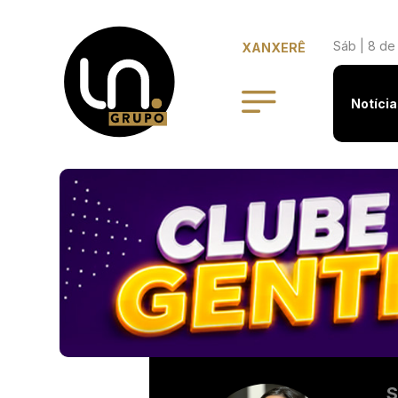
Sáb | 8 de
XANXERÊ
Notícia
S