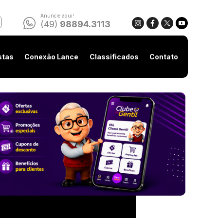
Anuncie aqui!
(49)
98894.3113
stas
Conexão Lance
Classificados
Contato