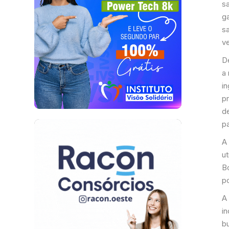
s
ga
s
v
D
a 
in
p
d
p
A
u
B
p
A 
i
b