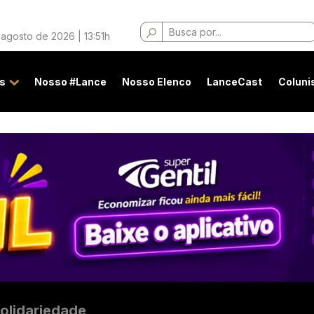
Buscar
 agosto de 2026 | 13:51h
por:
s
Nosso #Lance
Nosso Elenco
LanceCast
Coluni
olidariedade