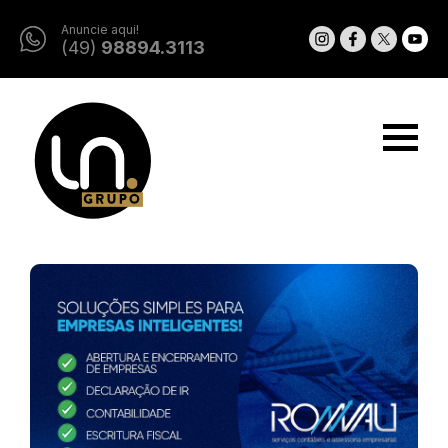
Anuncie aqui!
(49)
98894.3113