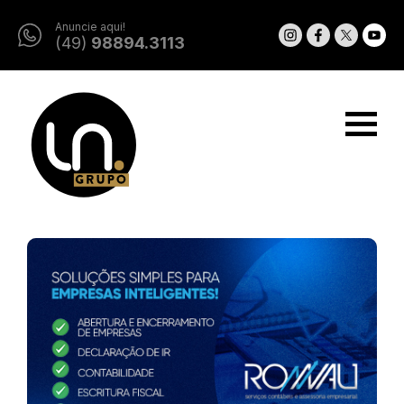
Anuncie aqui!
(49)
98894.3113