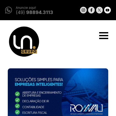
Anuncie aqui!
(49)
98894.3113