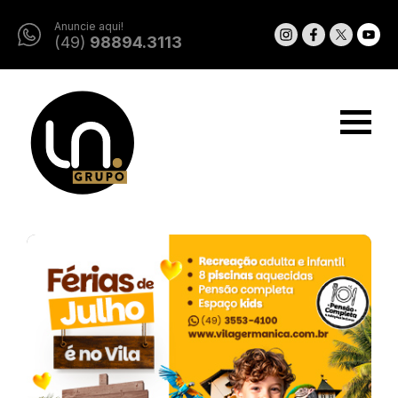
Anuncie aqui!
(49)
98894.3113