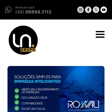
Anuncie aqui!
(49)
98894.3113