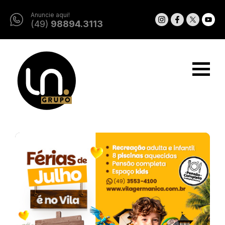
Anuncie aqui!
(49)
98894.3113