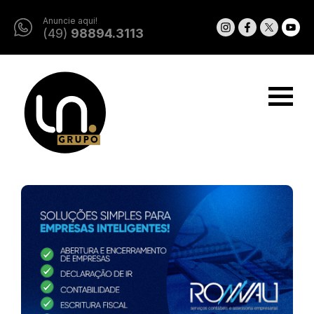
Anuncie aqui!
(49)
98894.3113