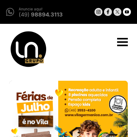
Anuncie aqui!
(49)
98894.3113