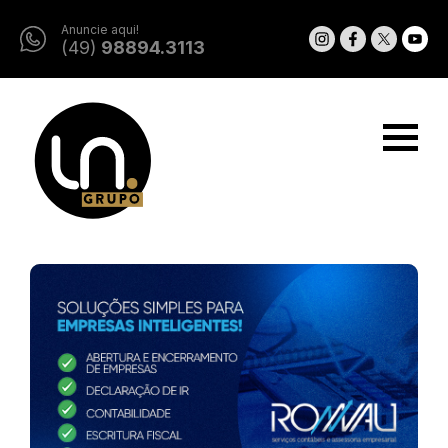
Anuncie aqui!
(49)
98894.3113