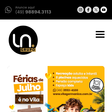
Anuncie aqui!
(49)
98894.3113