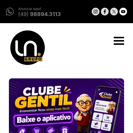
Anuncie aqui!
(49)
98894.3113