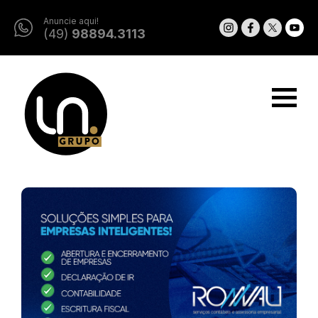
Anuncie aqui!
(49)
98894.3113