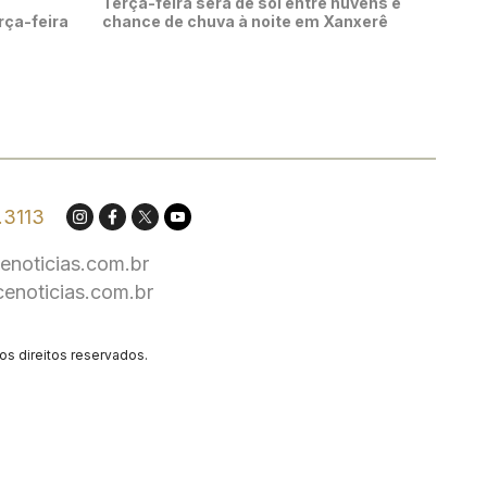
Terça-feira será de sol entre nuvens e
rça-feira
chance de chuva à noite em Xanxerê
.3113
enoticias.com.br
cenoticias.com.br
os direitos reservados.