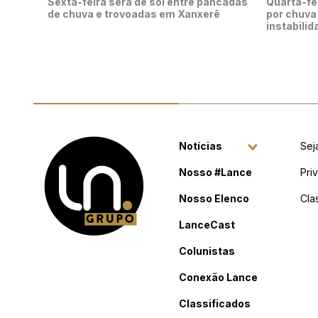
Sexta-feira será de sol entre pancadas
Quarta-fe
de chuva e trovoadas em Xanxerê
por chuva
instabilid
Notícias
Sej
Nosso #Lance
Pri
Nosso Elenco
Cla
LanceCast
Colunistas
Conexão Lance
Classificados