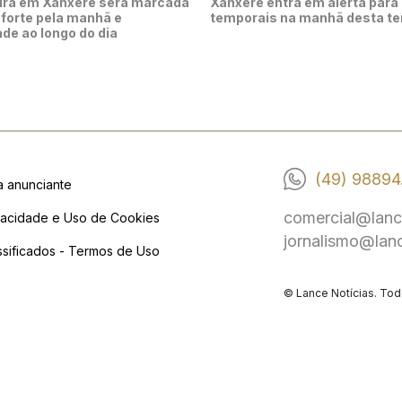
ira em Xanxerê será marcada
Xanxerê entra em alerta para
 forte pela manhã e
temporais na manhã desta te
ade ao longo do dia
(49) 98894
a anunciante
comercial@lanc
vacidade e Uso de Cookies
jornalismo@lan
ssificados - Termos de Uso
© Lance Notícias. Tod