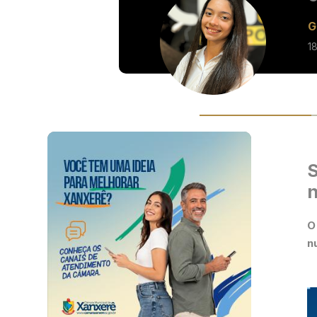
G
1
S
O
n