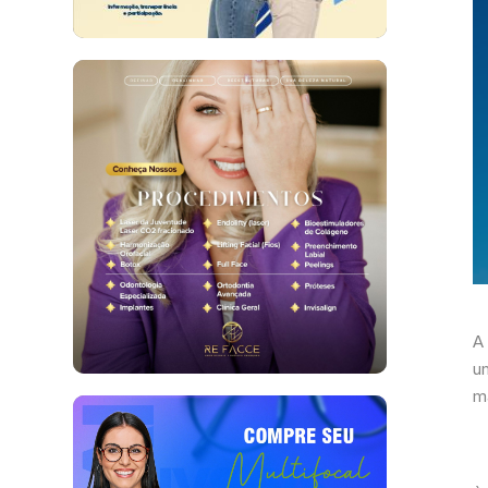
A
u
m