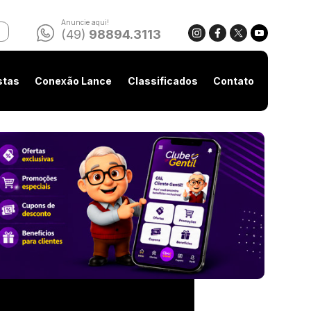
Anuncie aqui!
(49)
98894.3113
stas
Conexão Lance
Classificados
Contato