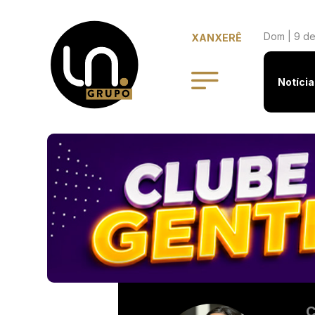
Dom | 9 de
XANXERÊ
Notícia
C