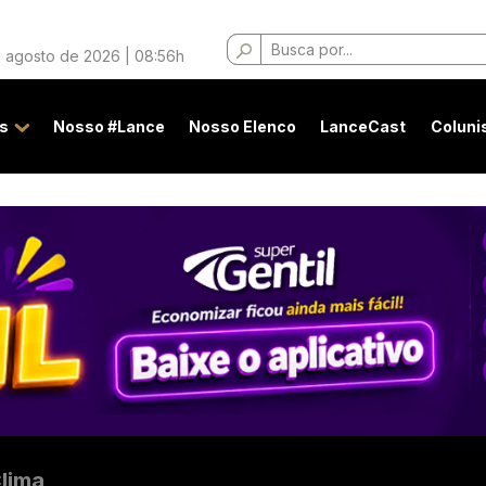
Buscar
 agosto de 2026 | 08:56h
por:
s
Nosso #Lance
Nosso Elenco
LanceCast
Coluni
lima