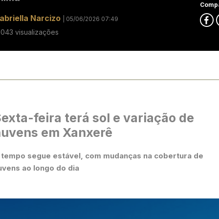
Compa
abriella Narcizo
| 05/06/2026 07:49
8043 visualizações
exta-feira terá sol e variação de
nuvens em Xanxerê
 tempo segue estável, com mudanças na cobertura de
uvens ao longo do dia