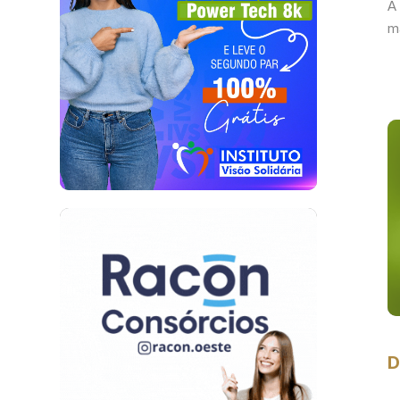
À
m
D