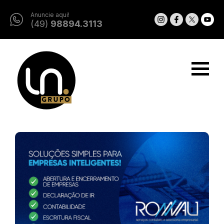
Anuncie aqui!
(49)
98894.3113