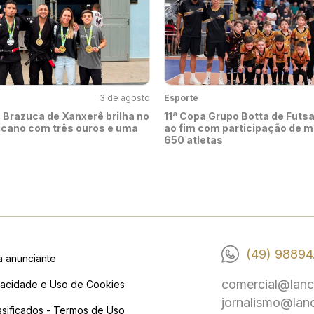
3 de agosto
Esporte
Brazuca de Xanxerê brilha no
11ª Copa Grupo Botta de Futs
cano com três ouros e uma
ao fim com participação de m
650 atletas
(49) 98894
a anunciante
comercial@lanc
vacidade e Uso de Cookies
jornalismo@lan
ssificados - Termos de Uso