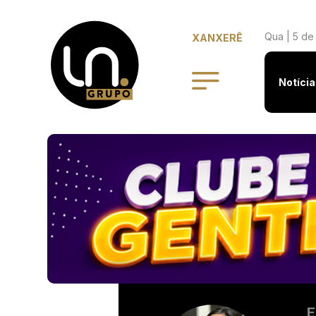
Qua | 5 de
XANXERÊ
Notícia
E