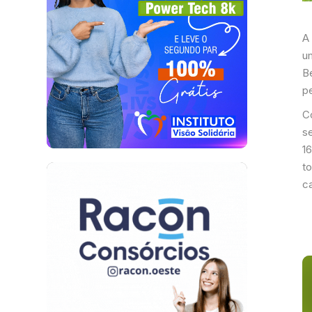
A
u
B
p
C
se
1
to
c