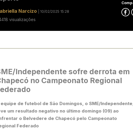
Compa
abriella Narcizo
| 10/02/2025 15:28
4418 visualizações
ME/Independente sofre derrota em
Chapecó no Campeonato Regional
Federado
 equipe de futebol de São Domingos, o SME/Independente
eve um resultado negativo no último domingo (09) ao
nfrentar o Belvedere de Chapecó pelo Campeonato
egional Federado