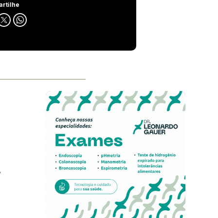
rtilhe
,