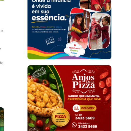
me
e
da