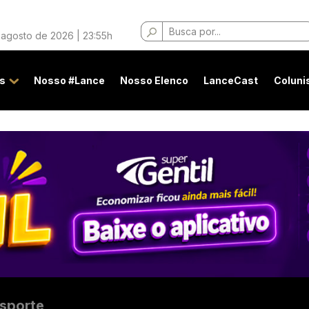
Buscar
 agosto de 2026 | 23:55h
por:
s
Nosso #Lance
Nosso Elenco
LanceCast
Coluni
sporte