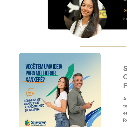
G
5
S
A
t
e
R