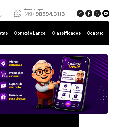
Anuncie aqui!
(49)
98894.3113
stas
Conexão Lance
Classificados
Contato