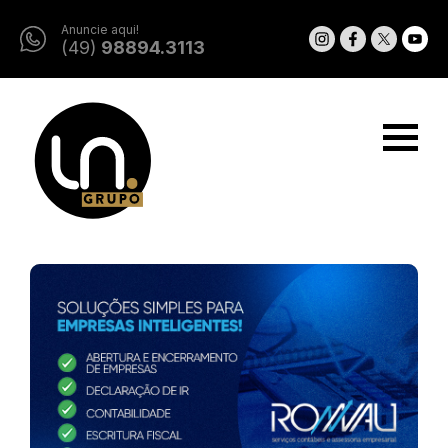
Anuncie aqui!
(49)
98894.3113