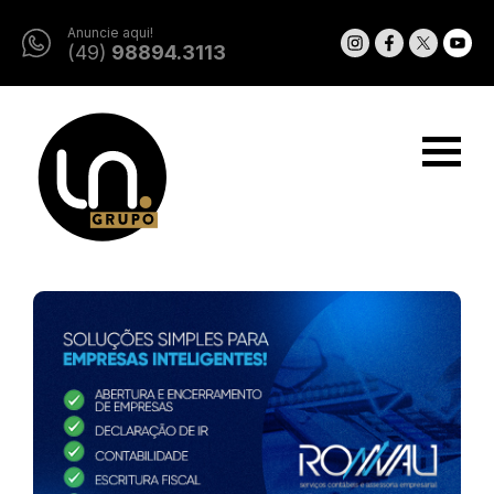
Anuncie aqui!
(49)
98894.3113